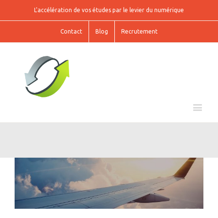
L'accélération de vos études par le levier du numérique
Contact
Blog
Recrutement