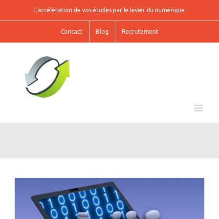
L'accélération de vos études par le levier du numérique
Contact
Blog
Recrutement